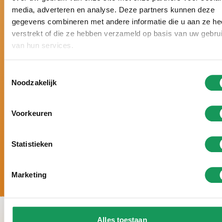
media, adverteren en analyse. Deze partners kunnen deze
Niederlande gewählt.
gegevens combineren met andere informatie die u aan ze he
Schon sechsmal hintereinander mit einem Zoover
verstrekt of die ze hebben verzameld op basis van uw gebru
Award gekrönt und mit 9,8 von 10 Punkten
van hun services.
bewertet.
Urlaub nach Maß, mit
persönlicher
Toestemmingsselectie
Aufmerksamkeit und ganz auf Ihre Wünsche
Noodzakelijk
abgestimmt.
5-
Sterne-Luxus. Große Häuser, moderne
Einrichtung und zahlreiche Wellness-
Voorkeuren
Möglichkeiten.
Statistieken
Marketing
Alles toestaan