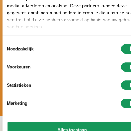
media, adverteren en analyse. Deze partners kunnen deze
Niederlande gewählt.
gegevens combineren met andere informatie die u aan ze he
Schon sechsmal hintereinander mit einem Zoover
verstrekt of die ze hebben verzameld op basis van uw gebru
Award gekrönt und mit 9,8 von 10 Punkten
van hun services.
bewertet.
Urlaub nach Maß, mit
persönlicher
Toestemmingsselectie
Aufmerksamkeit und ganz auf Ihre Wünsche
Noodzakelijk
abgestimmt.
5-
Sterne-Luxus. Große Häuser, moderne
Einrichtung und zahlreiche Wellness-
Voorkeuren
Möglichkeiten.
Statistieken
Marketing
Alles toestaan