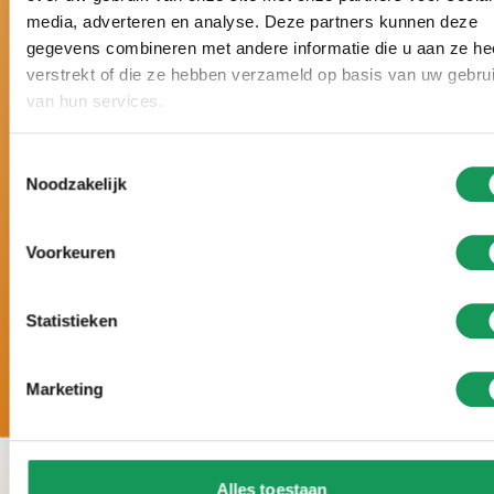
media, adverteren en analyse. Deze partners kunnen deze
Niederlande gewählt.
gegevens combineren met andere informatie die u aan ze he
Schon sechsmal hintereinander mit einem Zoover
verstrekt of die ze hebben verzameld op basis van uw gebru
Award gekrönt und mit 9,8 von 10 Punkten
van hun services.
bewertet.
Urlaub nach Maß, mit
persönlicher
Toestemmingsselectie
Aufmerksamkeit und ganz auf Ihre Wünsche
Noodzakelijk
abgestimmt.
5-
Sterne-Luxus. Große Häuser, moderne
Einrichtung und zahlreiche Wellness-
Voorkeuren
Möglichkeiten.
Statistieken
Marketing
Alles toestaan