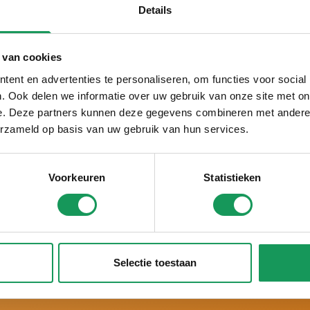
ei uns ist es
Details
irklich Urlaub!
 van cookies
ent en advertenties te personaliseren, om functies voor social
. Ook delen we informatie over uw gebruik van onze site met on
Schon über ein halbes Jahrhundert der Ferienpark i
e. Deze partners kunnen deze gegevens combineren met andere i
Seit vielen Jahren zum besten Ferienpark der Niede
erzameld op basis van uw gebruik van hun services.
Schon sechsmal hintereinander mit einem Zoover A
von 10 Punkten bewertet.
Urlaub nach Maß, mit
persönlicher Aufmerksamkeit
Voorkeuren
Statistieken
Wünsche abgestimmt.
5-
Sterne-Luxus. Große Häuser, moderne Einrichtun
Wellness-Möglichkeiten.
Selectie toestaan