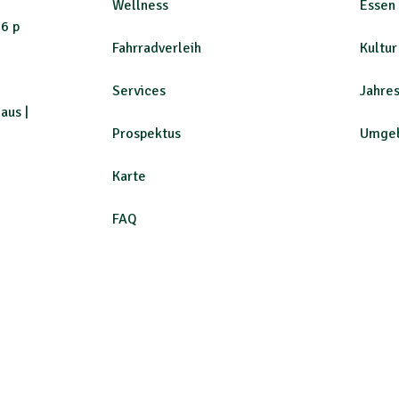
Wellness
Essen 
 6 p
Fahrradverleih
Kultur
Services
Jahre
aus |
Prospektus
Umge
Karte
FAQ