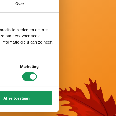
Over
 media te bieden en om ons
ze partners voor social
n der Twenter Natur.
nformatie die u aan ze heeft
rlande gewählt.
ward gekrönt und mit 9,8
 und ganz auf Ihre
Marketing
g und zahlreiche
Alles toestaan