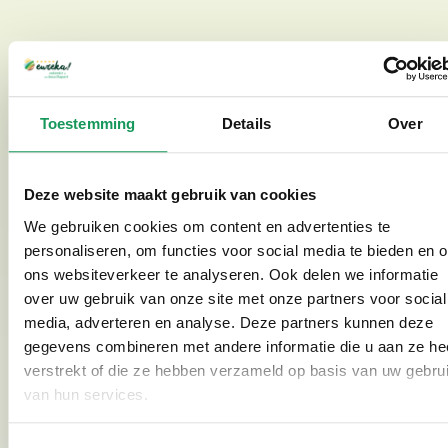
Ideales Ausflugsziel während des Urlaubs in
den Niederlanden
Toestemming
Details
Over
Ein Besuch im Outdoor Challenge Park ist eine
perfekte Aktivität während eines Wochenendes oder
Urlaubs in den Niederlanden. Die Kombination aus
Deze website maakt gebruik van cookies
Natur, Abenteuer und Teamwork sorgt für ein
We gebruiken cookies om content en advertenties te
unvergessliches Erlebnis. Dank der kurzen
personaliseren, om functies voor social media te bieden en 
Entfernung zum Bosvillapark Eureka ist man
ons websiteverkeer te analyseren. Ook delen we informatie
innerhalb weniger Minuten mitten im Abenteuer.
over uw gebruik van onze site met onze partners voor social
Danach kann man zur Ruhe und in den Komfort des
media, adverteren en analyse. Deze partners kunnen deze
gegevens combineren met andere informatie die u aan ze he
Ferienparks zurückkehren und den aktiven Tag
verstrekt of die ze hebben verzameld op basis van uw gebru
entspannt ausklingen lassen. Bei der Ankunft im
van hun services.
Bosvillapark Eureka gibt es zudem einen Flyer mit
Rabatt auf verschiedene Aktivitäten in der