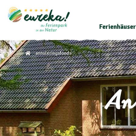
Ferienhäuser
annuleringsfonds
An