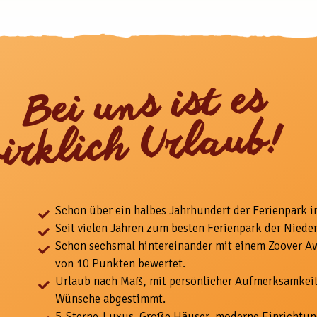
ei uns ist es
irklich Urlaub!
Schon über ein halbes Jahrhundert der Ferienpark i
Seit vielen Jahren zum besten Ferienpark der Niede
Schon sechsmal hintereinander mit einem Zoover A
von 10 Punkten bewertet.
Urlaub nach Maß, mit
persönlicher Aufmerksamkeit
Wünsche abgestimmt.
5-
Sterne-Luxus. Große Häuser, moderne Einrichtun