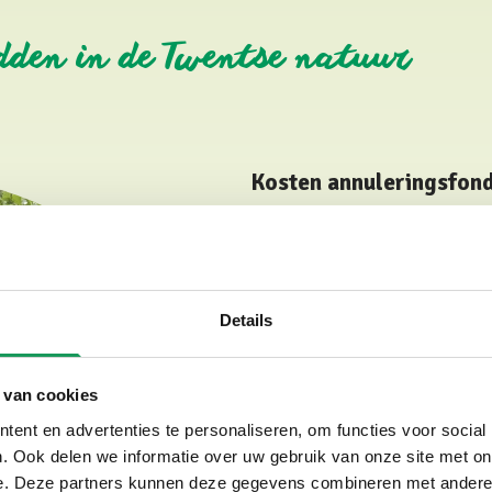
den in de Twentse natuur
Kosten annuleringsfon
De kosten van deelname in het
allen tijde zijn de
RECRON-vo
Hoe moet je handelen i
Details
Geef de gebeurtenis zo snel
nog een schriftelijke meldi
 van cookies
Je bent verplicht om als wi
ent en advertenties te personaliseren, om functies voor social
verklaring te overleggen ov
. Ook delen we informatie over uw gebruik van onze site met on
e. Deze partners kunnen deze gegevens combineren met andere i