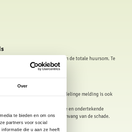
ds
 annuleringsfonds zijn 6,5 % van de totale huursom. Te
orwaarden
van toepassing.
n geval van annulering?
Over
 mogelijk aan ons door. Bij mondelinge melding is ook
ng noodzakelijk.
j daarom vragen, een schriftelijke en ondertekende
 media te bieden en om ons
er het ontstaan, de aard en de omvang van de schade.
ze partners voor social
nformatie die u aan ze heeft