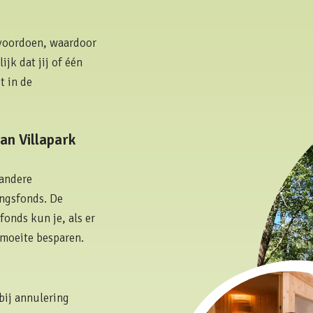
s voordoen, waardoor
jk dat jij of één
t in de
an Villapark
 andere
ingsfonds. De
onds kun je, als er
 moeite besparen.
bij annulering