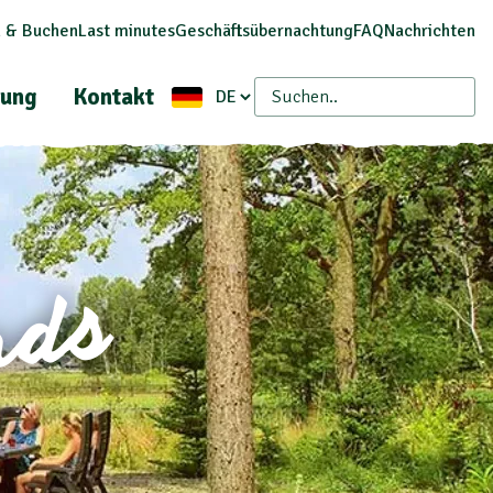
 & Buchen
Last minutes
Geschäftsübernachtung
FAQ
Nachrichten
ung
Kontakt
nds