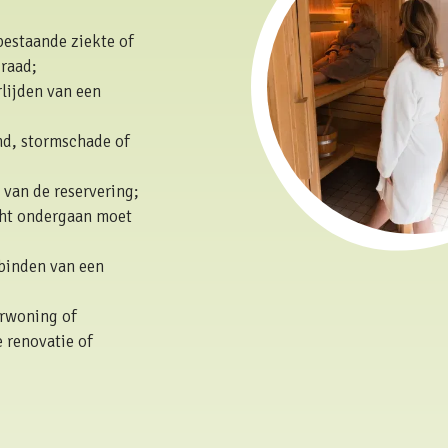
bestaande ziekte of
graad;
rlijden van een
nd, stormschade of
 van de reservering;
cht ondergaan moet
tbinden van een
urwoning of
 renovatie of