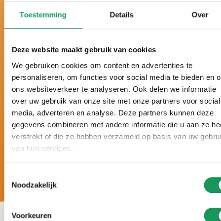
Seit vielen Jahren zum besten Ferienpark der
Toestemming
Details
Over
Niederlande gewählt.
Schon sechsmal hintereinander mit einem Zoover
Award gekrönt und mit 9,8 von 10 Punkten
Deze website maakt gebruik van cookies
bewertet.
We gebruiken cookies om content en advertenties te
Urlaub nach Maß, mit
persönlicher
personaliseren, om functies voor social media te bieden en 
Aufmerksamkeit und ganz auf Ihre Wünsche
ons websiteverkeer te analyseren. Ook delen we informatie
abgestimmt.
over uw gebruik van onze site met onze partners voor social
5-
Sterne-Luxus. Große Häuser, moderne
media, adverteren en analyse. Deze partners kunnen deze
Einrichtung und zahlreiche Wellness-
gegevens combineren met andere informatie die u aan ze he
Möglichkeiten.
verstrekt of die ze hebben verzameld op basis van uw gebru
van hun services.
Toestemmingsselectie
Noodzakelijk
Voorkeuren