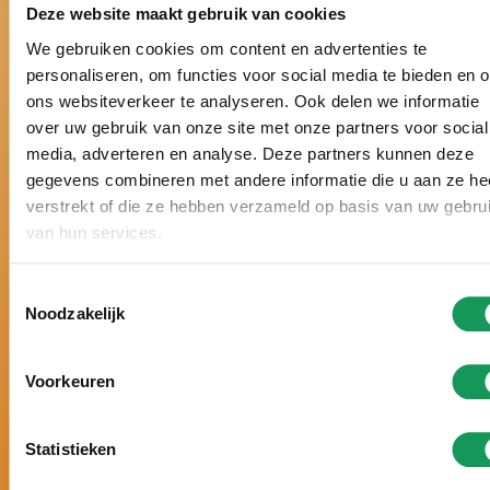
Deze website maakt gebruik van cookies
Bei uns ist es
We gebruiken cookies om content en advertenties te
personaliseren, om functies voor social media te bieden en 
wirklich Urlaub!
ons websiteverkeer te analyseren. Ook delen we informatie
over uw gebruik van onze site met onze partners voor social
media, adverteren en analyse. Deze partners kunnen deze
gegevens combineren met andere informatie die u aan ze he
Schon über ein halbes Jahrhundert der Ferienpark
verstrekt of die ze hebben verzameld op basis van uw gebru
in der Twenter Natur.
van hun services.
Seit vielen Jahren zum besten Ferienpark der
Niederlande gewählt.
Schon sechsmal hintereinander mit einem Zoover
Toestemmingsselectie
Noodzakelijk
Award gekrönt und mit 9,8 von 10 Punkten
bewertet.
Urlaub nach Maß, mit
persönlicher
Voorkeuren
Aufmerksamkeit und ganz auf Ihre Wünsche
abgestimmt.
Statistieken
5-
Sterne-Luxus. Große Häuser, moderne
Einrichtung und zahlreiche Wellness-