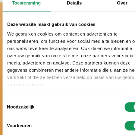
Toestemming
Details
Over
Deze website maakt gebruik van cookies
We gebruiken cookies om content en advertenties te
personaliseren, om functies voor social media te bieden en 
ons websiteverkeer te analyseren. Ook delen we informatie
Bei uns ist es
over uw gebruik van onze site met onze partners voor social
wirklich Urlaub!
media, adverteren en analyse. Deze partners kunnen deze
gegevens combineren met andere informatie die u aan ze he
verstrekt of die ze hebben verzameld op basis van uw gebru
van hun services.
Schon über ein halbes Jahrhundert der Ferienpark
in der Twenter Natur.
Toestemmingsselectie
Seit vielen Jahren zum besten Ferienpark der
Noodzakelijk
Niederlande gewählt.
Schon sechsmal hintereinander mit einem Zoover
Award gekrönt und mit 9,8 von 10 Punkten
Voorkeuren
bewertet.