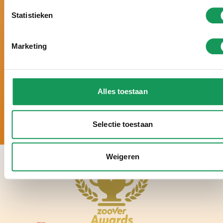
Urlaub nach Maß, mit
persönlicher
Statistieken
Aufmerksamkeit und ganz auf Ihre Wünsche
abgestimmt.
5-
Sterne-Luxus. Große Häuser, moderne
Marketing
Einrichtung und zahlreiche Wellness-
Möglichkeiten.
Alles toestaan
Selectie toestaan
Weigeren