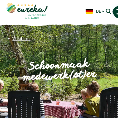
Vacatures
Schoonmaak
medewerk(st)er