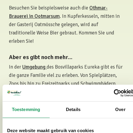
Besuchen Sie beispielsweise auch die
Othmar-
Brauerei in Ootmarsum
. In Kupferkesseln, mitten in
der Gasterij Oatmössche gelegen, wird auf
traditionelle Weise Bier gebraut. Kommen Sie und
erleben Sie!
Aber es gibt noch mehr...
In der
Umgebung
des Bosvillaparks Eureka gibt es für
die ganze Familie viel zu erleben. Von Spielplätzen,
Zoos bis hin zu Freizeitparks und Schwimmbädern.
Außerdem haben wir verschiedene Wander- und
Radrouten für Sie ausgewählt. Die Gegend ist
wunderschön, Sie finden viel Grün und Natur, aber
Toestemming
Details
Over
auch pulsierende Städte mit gemütlichen Terrassen,
Museen und vielem mehr.Besuchen Sie den
Deze website maakt gebruik van cookies