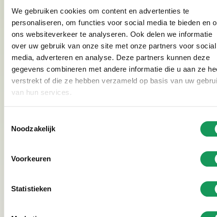
Sandstrand und die Badeteiche oder gehen Sie
We gebruiken cookies om content en advertenties te
klettern, Mountainbiken oder Quadfahren. Entdecken
personaliseren, om functies voor social media te bieden en 
Sie
alle Aktivitäten
oder fragen Sie uns an der
ons websiteverkeer te analyseren. Ook delen we informatie
Rezeption.
over uw gebruik van onze site met onze partners voor social
media, adverteren en analyse. Deze partners kunnen deze
gegevens combineren met andere informatie die u aan ze he
See photo gallery
verstrekt of die ze hebben verzameld op basis van uw gebru
van hun services.
Toestemmingsselectie
Top 5 der Niederlande
Noodzakelijk
Urlaub im besten Ferienpark der Niederlande? Dann
Voorkeuren
sind Sie im Bosvillapark Eureka genau richtig. Unser
Ferienpark gehört seit Jahren zu den
Top 5
der
schönsten und saubersten Ferienparks der
Statistieken
Niederlande. Wir haben viele Jahre in Folge den
Goldenen Zoover Award gewonnen und auf Google