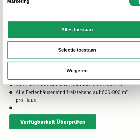
Marketing
erhalten wir eine Spitzenbewertung von 4,7.
Interessiert? Schauen Sie hier nach unserer
Verfügbarkeit und unseren Preisen
.
Alles toestaan
Warum Villapark Eureka?
Selectie toestaan
Kleiner Familienpark auf einem großen Anwesen
Seit Jahren in den Top 5 der besten Ferienparks der
Niederlande
Weigeren
Mitten in der Natur von Twente
Viel Platz zum Wandern, Radfahren und Spielen
Alle Ferienhäuser sind freistehend auf 600-800 m²
pro Haus
Verfügbarkeit Überprüfen