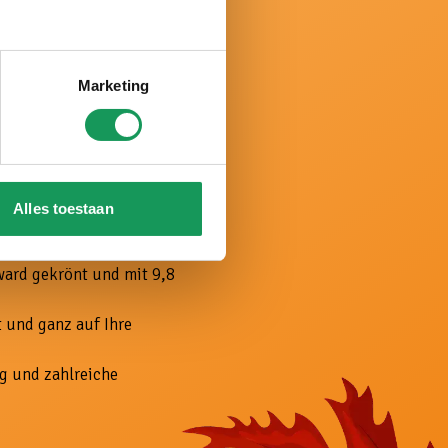
Marketing
Alles toestaan
n der Twenter Natur.
rlande gewählt.
ward gekrönt und mit 9,8
 und ganz auf Ihre
g und zahlreiche