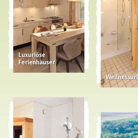
Luxuriöse
Ferienhäuser
Wellnessur