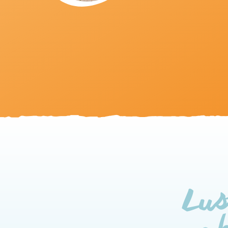
Lus
ak