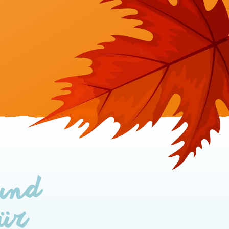
 und
für