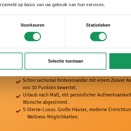
erzameld op basis van uw gebruik van hun services.
ei uns ist es
Voorkeuren
Statistieken
irklich Urlaub!
Selectie toestaan
Schon über ein halbes Jahrhundert der Ferienpark i
Seit vielen Jahren zum besten Ferienpark der Niede
Schon sechsmal hintereinander mit einem Zoover A
von 10 Punkten bewertet.
Urlaub nach Maß, mit
persönlicher Aufmerksamkeit
Wünsche abgestimmt.
5-
Sterne-Luxus. Große Häuser, moderne Einrichtun
Wellness-Möglichkeiten.