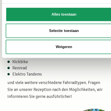
Sonderfahrräder
Es besteht die Möglichkeit, Sonderfahrräder zu
Alles toestaan
mieten und in unseren Park liefern zu lassen. Dies
kann über die Firma
Actief Twente
erfolgen. Sie
Selectie toestaan
bieten folgende Fahrradtypen an:
Lastenrad
Weigeren
Elektro Mountainbikes
Gravelbike
Kickbike
Rennrad
Elektro Tandems
und viele weitere verschiedene Fahrradtypen. Fragen
Sie an unserer Rezeption nach den Möglichkeiten, wir
informieren Sie gerne ausführlicher!