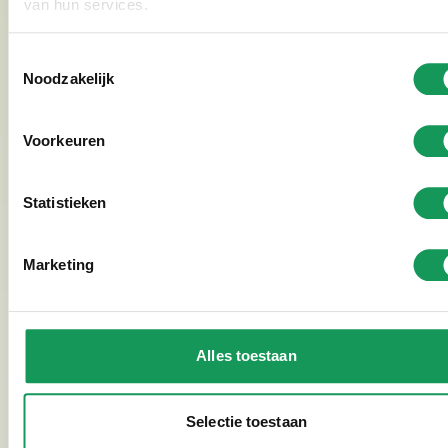
van hun services.
Nordhorn Einkaufsstadt (24,3 km)
Toestemmingsselectie
Noodzakelijk
Schöne Einkaufsstadt, direkt über der Grenze.
Read more
Voorkeuren
Statistieken
Marketing
Alles toestaan
Selectie toestaan