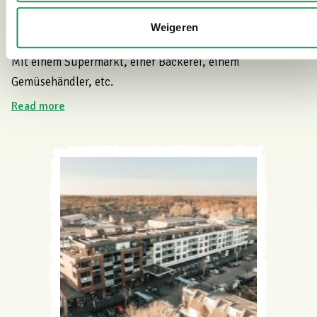
Weigeren
Einkaufszentrum De Thij (3,4 km)
Mit einem Supermarkt, einer Bäckerei, einem
Gemüsehändler, etc.
Read more