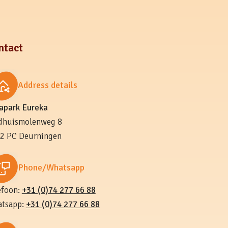
ntact
Address details
lapark Eureka
dhuismolenweg 8
2 PC Deurningen
Phone/Whatsapp
efoon:
+31 (0)74 277 66 88
tsapp:
+31 (0)74 277 66 88