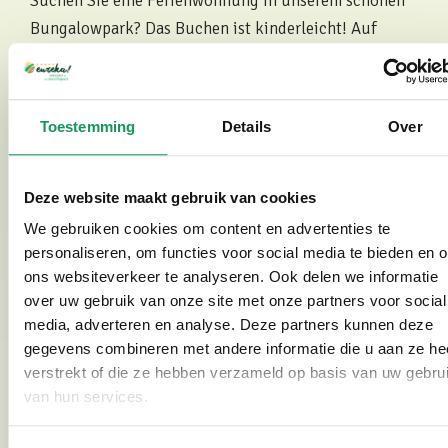
Suchen Sie eine Ferienwohnung in unserem schönen
Bungalowpark? Das Buchen ist kinderleicht! Auf
unserer Website finden Sie Verfügbarkeit und Preise.
Mit ein paar Klicks haben Sie Ihren Aufenthalt
gesichert.
Toestemming
Details
Over
Klicken Sie hier für eine ausführliche Beschreibung
unserer Ferienhäuser, die mitten in der Natur und in
kurzer Entfernung zum charmanten Ootmarsum
Deze website maakt gebruik van cookies
liegen. Und wenn Sie sich entscheiden, ein Ferienhaus
We gebruiken cookies om content en advertenties te
bei uns zu mieten, nehmen wir gerne Kontakt auf, um
personaliseren, om functies voor social media te bieden en 
ons websiteverkeer te analyseren. Ook delen we informatie
die Details zu besprechen. Alles geregelt? Dann
over uw gebruik van onze site met onze partners voor social
freuen wir uns darauf, Sie bald in unserem Ferienpark
media, adverteren en analyse. Deze partners kunnen deze
in der Nähe von Ootmarsum willkommen zu heißen!
gegevens combineren met andere informatie die u aan ze he
verstrekt of die ze hebben verzameld op basis van uw gebru
van hun services.
Broschüre