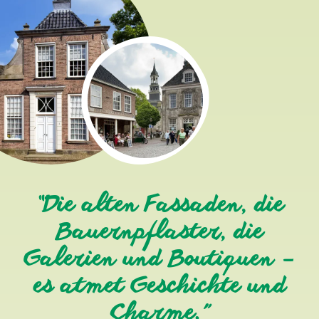
“Die alten Fassaden, die
Bauernpflaster, die
Galerien und Boutiquen –
es atmet Geschichte und
Charme.”