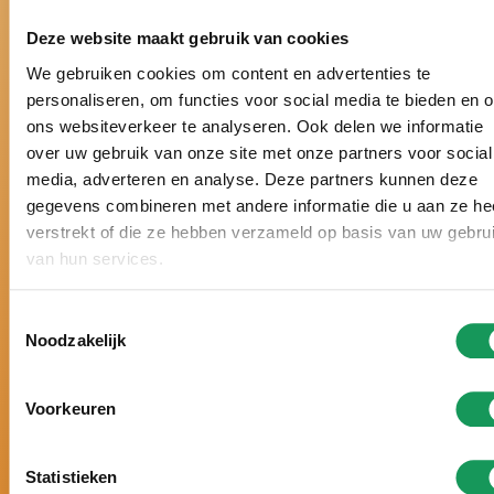
Deze website maakt gebruik van cookies
We gebruiken cookies om content en advertenties te
Bei uns ist es
personaliseren, om functies voor social media te bieden en 
wirklich Urlaub!
ons websiteverkeer te analyseren. Ook delen we informatie
over uw gebruik van onze site met onze partners voor social
media, adverteren en analyse. Deze partners kunnen deze
gegevens combineren met andere informatie die u aan ze he
Schon über ein halbes Jahrhundert der Ferienpark
verstrekt of die ze hebben verzameld op basis van uw gebru
in der Twenter Natur.
van hun services.
Seit vielen Jahren zum besten Ferienpark der
Niederlande gewählt.
Toestemmingsselectie
Schon sechsmal hintereinander mit einem Zoover
Noodzakelijk
Award gekrönt und mit 9,8 von 10 Punkten
bewertet.
Voorkeuren
Urlaub nach Maß, mit
persönlicher
Aufmerksamkeit und ganz auf Ihre Wünsche
abgestimmt.
Statistieken