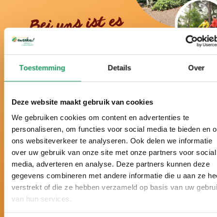
Bei uns ist es
wirklich Urlaub!
Toestemming
Details
Over
Schon über ein halbes Jahrhundert der Ferienpark
in der Twenter Natur.
Seit vielen Jahren zum besten Ferienpark der
Deze website maakt gebruik van cookies
Niederlande gewählt.
We gebruiken cookies om content en advertenties te
Schon sechsmal hintereinander mit einem Zoover
personaliseren, om functies voor social media te bieden en 
Award gekrönt und mit 9,8 von 10 Punkten
ons websiteverkeer te analyseren. Ook delen we informatie
bewertet.
over uw gebruik van onze site met onze partners voor social
Urlaub nach Maß, mit
persönlicher
media, adverteren en analyse. Deze partners kunnen deze
Aufmerksamkeit und ganz auf Ihre Wünsche
gegevens combineren met andere informatie die u aan ze he
abgestimmt.
verstrekt of die ze hebben verzameld op basis van uw gebru
5-
Sterne-Luxus. Große Häuser, moderne
van hun services.
Einrichtung und zahlreiche Wellness-