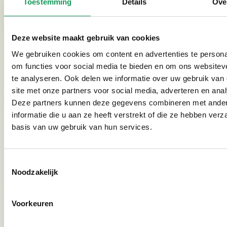
Toestemming
Details
Ove
Deze website maakt gebruik van cookies
We gebruiken cookies om content en advertenties te persona
See photo gallery
om functies voor social media te bieden en om ons websitev
te analyseren. Ook delen we informatie over uw gebruik van
site met onze partners voor social media, adverteren en ana
Deze partners kunnen deze gegevens combineren met ande
informatie die u aan ze heeft verstrekt of die ze hebben ver
Sonderfahrräder
basis van uw gebruik van hun services.
Es besteht die Möglichkeit, Sonderfahrräder zu
mieten und in unseren Park liefern zu lassen. Dies
kann über die Firma
Actief Twente
erfolgen. Sie
Toestemmingsselectie
Noodzakelijk
bieten viele Arten von Fahrrädern an. Fragen Sie an
unserer Rezeption nach den Möglichkeiten, wir
Voorkeuren
informieren Sie gerne ausführlicher!