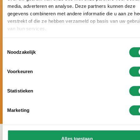
media, adverteren en analyse. Deze partners kunnen deze
Niederlande gewählt.
gegevens combineren met andere informatie die u aan ze he
Schon sechsmal hintereinander mit einem Zoover
verstrekt of die ze hebben verzameld op basis van uw gebru
Award gekrönt und mit 9,8 von 10 Punkten
van hun services.
bewertet.
Urlaub nach Maß, mit
persönlicher
Toestemmingsselectie
Aufmerksamkeit und ganz auf Ihre Wünsche
Noodzakelijk
abgestimmt.
5-
Sterne-Luxus. Große Häuser, moderne
Einrichtung und zahlreiche Wellness-
Voorkeuren
Möglichkeiten.
Statistieken
Marketing
Alles toestaan