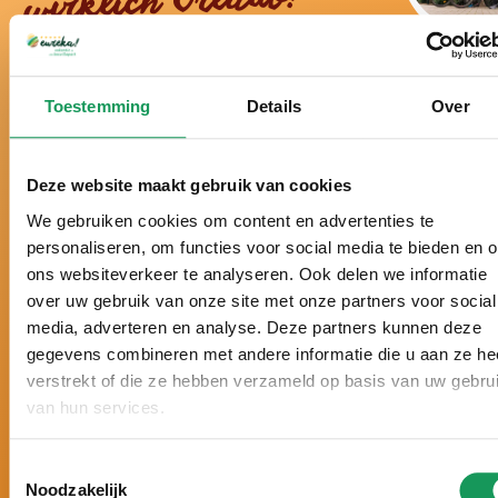
wirklich Urlaub!
Schon über ein halbes Jahrhundert der Ferienpark
Toestemming
Details
Over
in der Twenter Natur.
Seit vielen Jahren zum besten Ferienpark der
Niederlande gewählt.
Deze website maakt gebruik van cookies
Schon sechsmal hintereinander mit einem Zoover
We gebruiken cookies om content en advertenties te
Award gekrönt und mit 9,8 von 10 Punkten
personaliseren, om functies voor social media te bieden en 
bewertet.
ons websiteverkeer te analyseren. Ook delen we informatie
Urlaub nach Maß, mit
persönlicher
over uw gebruik van onze site met onze partners voor social
Aufmerksamkeit und ganz auf Ihre Wünsche
media, adverteren en analyse. Deze partners kunnen deze
abgestimmt.
gegevens combineren met andere informatie die u aan ze he
5-
Sterne-Luxus. Große Häuser, moderne
verstrekt of die ze hebben verzameld op basis van uw gebru
Einrichtung und zahlreiche Wellness-
van hun services.
Möglichkeiten.
Toestemmingsselectie
Noodzakelijk