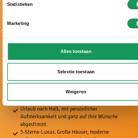
Statistieken
Bei uns ist es
Marketing
wirklich Urlaub!
Alles toestaan
Schon über ein halbes Jahrhundert der Ferienpark
in der Twenter Natur.
Seit vielen Jahren zum besten Ferienpark der
Selectie toestaan
Niederlande gewählt.
Schon sechsmal hintereinander mit einem Zoover
Weigeren
Award gekrönt und mit 9,8 von 10 Punkten
bewertet.
Urlaub nach Maß, mit
persönlicher
Aufmerksamkeit und ganz auf Ihre Wünsche
abgestimmt.
5-
Sterne-Luxus. Große Häuser, moderne