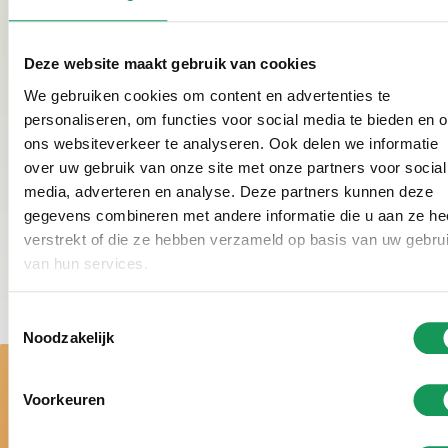
trennen können. Dabei recyceln wir alle Grünabfälle,
die wir bei Garten- und Waldarbeiten sammeln. Für
Deze website maakt gebruik van cookies
die Außenarbeiten in unserem Park verwenden wir
We gebruiken cookies om content en advertenties te
keine schädlichen Spritzmittel. Wir streben eine
personaliseren, om functies voor social media te bieden en 
natürliche und gesunde Umgebung für unsere Gäste
ons websiteverkeer te analyseren. Ook delen we informatie
und die umliegende Natur an.
over uw gebruik van onze site met onze partners voor social
media, adverteren en analyse. Deze partners kunnen deze
gegevens combineren met andere informatie die u aan ze he
verstrekt of die ze hebben verzameld op basis van uw gebru
van hun services.
Toestemmingsselectie
Noodzakelijk
Voorkeuren