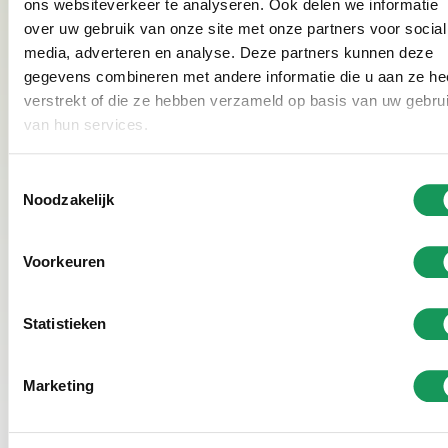
ons websiteverkeer te analyseren. Ook delen we informatie
Google die Top-Bewertung 4,7. Interessiert? Dann
over uw gebruik van onze site met onze partners voor social
media, adverteren en analyse. Deze partners kunnen deze
informieren Sie sich hier über unsere
Verfügbarkeiten
gegevens combineren met andere informatie die u aan ze he
und Preise
.
verstrekt of die ze hebben verzameld op basis van uw gebru
van hun services.
Warum Villapark Eureka wählen?
Kleiner Familienpark auf großem Anwesen
Toestemmingsselectie
Noodzakelijk
Seit Jahren in den Top 5 der besten Ferienparks in
den Niederlanden
Mitten in der Natur von Twente
Voorkeuren
Viel Platz zum Spazieren, Radfahren und Spielen
Alle Waldhäuser sind freistehend und verfügen
Statistieken
über eine Fläche von 600-800m2 pro Waldhaus.
Marketing