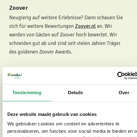
Zoover
Neugierig auf weitere Erlebnisse? Dann schauen Sie
sich für weitere Bewertungen
Zoover.nl
an. Wir
werden von Gästen auf Zoover hoch bewertet. Wir
schneiden gut ab und sind seit vielen Jahren Träger
des goldenen Zoover Awards.
Top 5 der Niederlande
Toestemming
Details
Over
Machen Sie Urlaub im besten Ferienpark der
Niederlande? Dann sind Sie im Bosvillapark Eureka
genau richtig. Unser Ferienpark gehört seit Jahren zu
Deze website maakt gebruik van cookies
den
Top 5
der schönsten und saubersten Ferienparks
We gebruiken cookies om content en advertenties te
der Niederlande. Wir sind seit vielen Jahren mit dem
personaliseren, om functies voor social media te bieden en 
Goldenen Zoover Award ausgezeichnet und haben bei