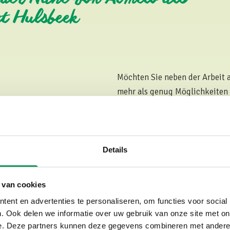
t Hulsbeek
Möchten Sie neben der Arbeit a
mehr als genug Möglichkeiten 
haben wir einige Beispiele aufg
Sehen Sie sich hier u
Details
Einkaufsstadt Almelo
 van cookies
In Almelo können Sie wunderba
ent en advertenties te personaliseren, om functies voor social
Koornmarkt befinden sich die 
. Ook delen we informatie over uw gebruik van onze site met on
Donnerstagmorgen und Samstag
e. Deze partners kunnen deze gegevens combineren met andere i