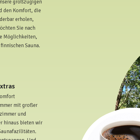
Unsere großzügigen
d den Komfort, die
derbar erholen,
Möchten Sie nach
e Möglichkeiten,
 finnischen Sauna.
xtras
Komfort
immer mit großer
afzimmer und
r hinaus bieten wir
aunafazilitäten.