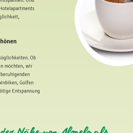
 entspannen. Und
 Hotelapartments
lichkeit,
chönen
Möglichkeiten. Ob
ben möchten, wir
r beruhigenden
ainbiken, Golfen
 nötige Entspannung
 der Nähe von Almelo als