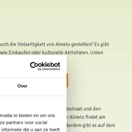
uch die Vielseitigkeit von Almelo genießen? Es gibt
wie Einkaufen oder kulturelle Aktivitäten. Unten
elistet.
nsere Hotelapartments an
Over
r einkaufen. In und um die Grotestraat und den
 media te bieden en om ons
meisten Geschäfte. Der Markt von Almelo findet am
ze partners voor social
 auf dem Marktplatz statt. Außerdem gibt es auf dem
nformatie die u aan ze heeft