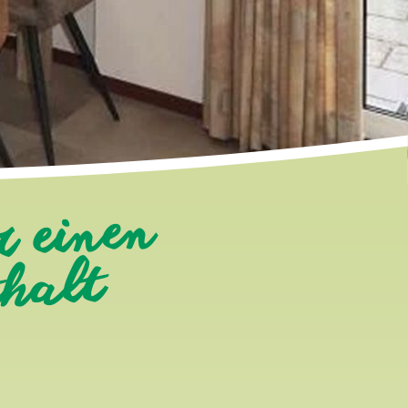
r einen
thalt