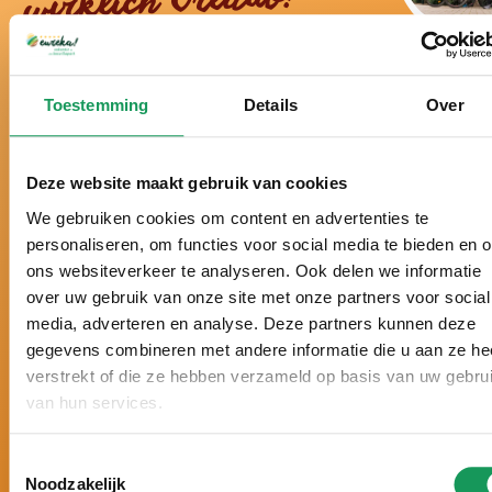
wirklich Urlaub!
Schon über ein halbes Jahrhundert der Ferienpark
Toestemming
Details
Over
in der Twenter Natur.
Seit vielen Jahren zum besten Ferienpark der
Niederlande gewählt.
Deze website maakt gebruik van cookies
Schon sechsmal hintereinander mit einem Zoover
We gebruiken cookies om content en advertenties te
Award gekrönt und mit 9,8 von 10 Punkten
personaliseren, om functies voor social media te bieden en 
bewertet.
ons websiteverkeer te analyseren. Ook delen we informatie
Urlaub nach Maß, mit
persönlicher
over uw gebruik van onze site met onze partners voor social
Aufmerksamkeit und ganz auf Ihre Wünsche
media, adverteren en analyse. Deze partners kunnen deze
abgestimmt.
gegevens combineren met andere informatie die u aan ze he
5-
Sterne-Luxus. Große Häuser, moderne
verstrekt of die ze hebben verzameld op basis van uw gebru
Einrichtung und zahlreiche Wellness-
van hun services.
Möglichkeiten.
Toestemmingsselectie
Noodzakelijk